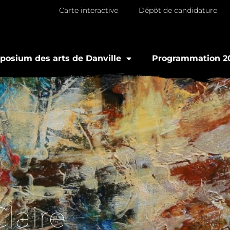
Carte interactive
Dépôt de candidature
osium des arts de Danville
Programmation 2
laire