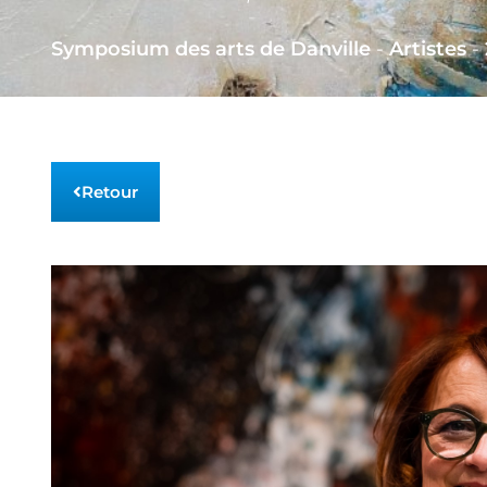
Symposium des arts de Danville
-
Artistes
-
Retour