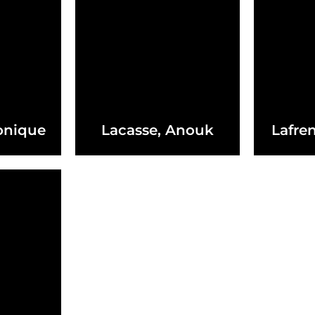
onique
Lacasse, Anouk
Lafren