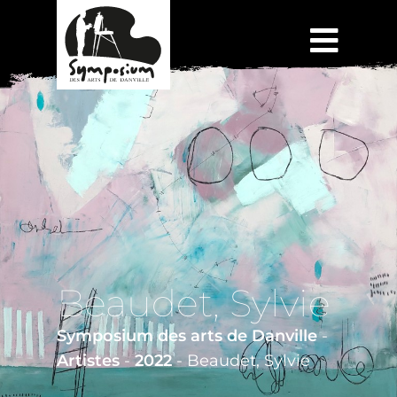
Beaudet, Sylvie
Symposium des arts de Danville
-
Artistes
-
2022
-
Beaudet, Sylvie