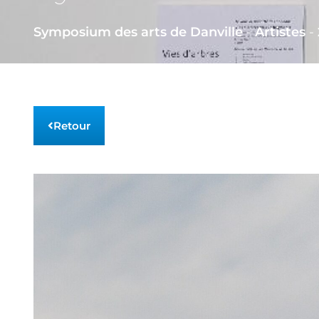
Symposium des arts de Danville
-
Artistes
-
Retour