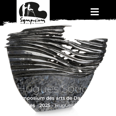
Hugues Soucy
Symposium des arts de Danville
-
Artistes
-
2025
-
Hugues Soucy