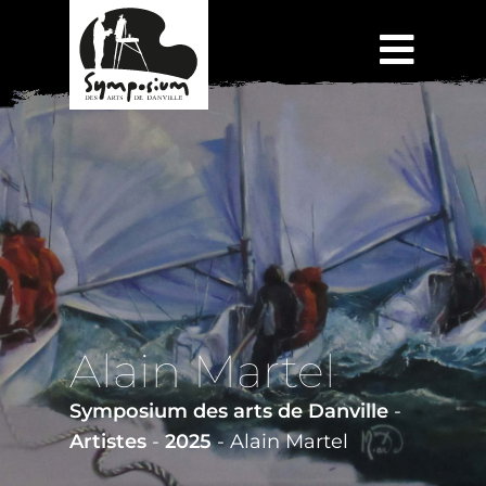
Alain Martel
Symposium des arts de Danville
-
Artistes
-
2025
-
Alain Martel