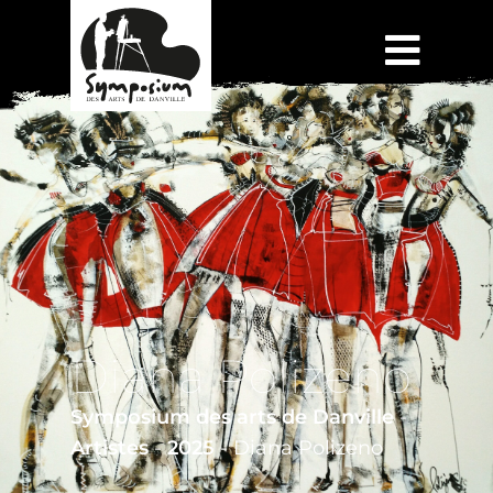
Diana Polizeno
Symposium des arts de Danville
-
Artistes
-
2025
-
Diana Polizeno