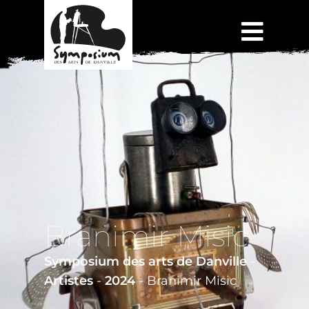
Branimir Misic
Symposium des arts de Danville
-
Artistes
-
2024
-
Branimir Misic