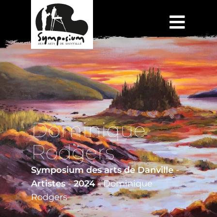
Dominique
Rodgers
Symposium des arts de Danville
-
Artistes
-
2024
-
Dominique
Rodgers